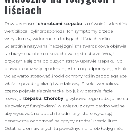
liściach
Powszechnymi
chorobami rzepaku
są również: sclerotinia,
werticilioza i cylindrosporioza. Ich symptomy przede
wszystkim są widoczne na łodygach i liściach roślin.
Sclerotinia nazywana inaczej zgnilizna twardzikowa objawia
się białym nalotem o kożuchowatej strukturze. Wciąż
przyczynia się ona do dużych strat w uprawie rzepaku. Co
prawda, coraz więcej odmian jest na nią odpornych, jednak
wciąż warto stosować środki ochrony roślin zapobiegające
właśnie przed zgnilizną twardzikową. Z kolei werticilioza
często pojawia się znienacka, bo już w ostatniej fazie
rozwoju
rzepaku. Choroby
grzybowe tego rodzaju nie da
się zwalczyć fungicydami, w związku z czym bardzo ważne,
aby wysiewać na polach te odmiany, które wykazują
genetyczną odporność na grzyby z rodzaju verticillium.
Ostatnia z omawianych tu poważnych chorób łodyg i liści