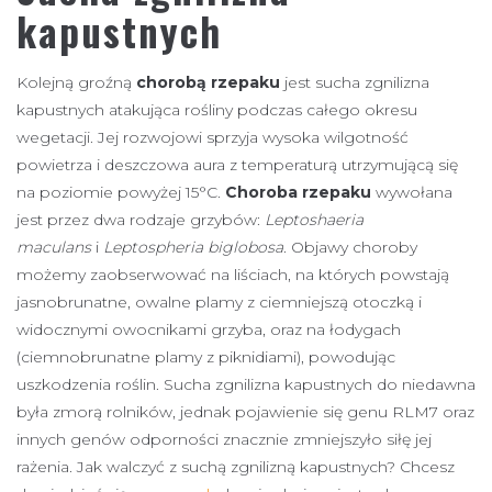
kapustnych
Kolejną groźną
chorobą rzepaku
jest sucha zgnilizna
kapustnych atakująca rośliny podczas całego okresu
wegetacji. Jej rozwojowi sprzyja wysoka wilgotność
powietrza i deszczowa aura z temperaturą utrzymującą się
na poziomie powyżej 15°C.
Choroba rzepaku
wywołana
jest przez dwa rodzaje grzybów:
Leptoshaeria
maculans
i
Leptospheria biglobosa
. Objawy choroby
możemy zaobserwować na liściach, na których powstają
jasnobrunatne, owalne plamy z ciemniejszą otoczką i
widocznymi owocnikami grzyba, oraz na łodygach
(ciemnobrunatne plamy z piknidiami), powodując
uszkodzenia roślin. Sucha zgnilizna kapustnych do niedawna
była zmorą rolników, jednak pojawienie się genu RLM7 oraz
innych genów odporności znacznie zmniejszyło siłę jej
rażenia. Jak walczyć z suchą zgnilizną kapustnych? Chcesz