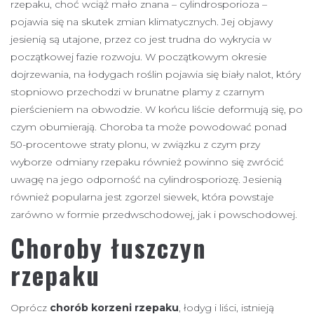
rzepaku, choć wciąż mało znana – cylindrosporioza –
pojawia się na skutek zmian klimatycznych. Jej objawy
jesienią są utajone, przez co jest trudna do wykrycia w
początkowej fazie rozwoju. W początkowym okresie
dojrzewania, na łodygach roślin pojawia się biały nalot, który
stopniowo przechodzi w brunatne plamy z czarnym
pierścieniem na obwodzie. W końcu liście deformują się, po
czym obumierają. Choroba ta może powodować ponad
50-procentowe straty plonu, w związku z czym przy
wyborze odmiany rzepaku również powinno się zwrócić
uwagę na jego odporność na cylindrosporiozę. Jesienią
również popularna jest zgorzel siewek, która powstaje
zarówno w formie przedwschodowej, jak i powschodowej.
Choroby łuszczyn
rzepaku
Oprócz
chorób korzeni rzepaku
, łodyg i liści, istnieją