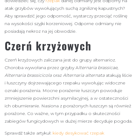
dowiedzieć się, czy
rzepak
danej odmiany jest odporny na
atak grzybów wywołujących suchą zgniliznę kapustnych?
Aby sprawdzić jego odporność, wystarczy przeciąć roślinę
na wysokości szyjki korzeniowej. Odporne odmiany nie
posiadają nekroz na jej obwodzie.
Czerń krzyżowych
Czerń krzyżowych zaliczana jest do grupy alternarioz.
Choroba wywołana przez grzyby A
lternaria brassicae,
Alternaria brassicicola
oraz
Alternaria alternata
atakują liście
i łuszczyny dojrzewającego rzepaku wywołując widoczne
oznaki porażenia. Mocne porażenie łuszczyn powoduje
zmniejszenie powierzchni asymilacyjnej, a w ostateczności
ich obumieranie. Nasiona z porażonych łuszczyn są również
porażone. Co ważne, w tym przypadku o skuteczności
zabiegów fungicydowych w dużej mierze decyduje pogoda.
Sprawdź także artykuł:
kiedy desykować rzepak