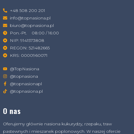
+48 508 200 201
info@topnasiona.pl
biuro@topnasiona.pl
Pon.-Pt. 08:00 / 16:00
NIP: 9141573808
REGON: 521482665
KRS: 0000960071
@TopNasiona
@topnasiona
@topnasionapl
@topnasiona.pl
O nas
Oferujemy głównie nasiona kukurydzy, rzepaku, traw
pastewnych i mieszanek poplonowych. W naszej ofercie