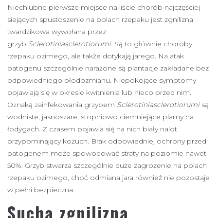
Niechlubne pierwsze miejsce na liście chorób najczęściej
siejących spustoszenie na polach rzepaku jest zgnilizna
twardzikowa wywołana przez
grzyb
Sclerotiniasclerotiorumi
. Są to głównie choroby
rzepaku ozimego, ale także dotykają jarego. Na atak
patogenu szczególnie narażone są plantacje zakładane bez
odpowiedniego płodozmianu. Niepokojące symptomy
pojawiają się w okresie kwitnienia lub nieco przed nim.
Oznaką zainfekowania grzybem
Sclerotiniasclerotiorumi
są
wodniste, jasnoszare, stopniowo ciemniejące plamy na
łodygach. Z czasem pojawia się na nich biały nalot
przypominający kożuch. Brak odpowiedniej ochrony przed
patogenem może spowodować straty na poziomie nawet
50%. Grzyb stwarza szczególnie duże zagrożenie na polach
rzepaku ozimego, choć odmiana jara również nie pozostaje
w pełni bezpieczna.
Sucha zgnilizna