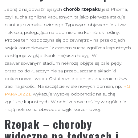
Jedną z najpoważniejszych
chorób rzepaku
jest Phoma,
czyli sucha zgnilizna kapustnych, ta jako pierwsza atakuje
plantacje rzepaku ozimego. Typowym objawem jest tzw.
nekroza, polegająca na obumieraniu komórek rośliny.
Proces ten rozpoczyna się od zewnątrz – na przekrojach
szyjek korzeniowych i z czasem sucha zgnilizna kapustnych
postępuje w głąb tkanki miękiszu łodyg. W
zaawansowanym stadium nekrozą objęte są całe pędy,
przez co do łuszczyn nie są przepuszczane składniki
pokarmowe i woda. Ostatecznie plon jest znacznie niższy i
traci na jakości. Na szczęście wiele nowych odmian, np.
RGT
PARADIZZE
wykazuje wysoką odporność na suchą
zgniliznę kapustnych. W pełni zdrowe rośliny w ogóle nie
mają nekroz na obwodzie szyjki korzeniowej.
Rzepak – choroby
widoczne na łodygach i