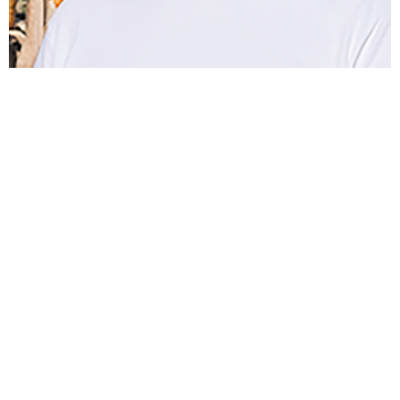
Obscuro to uniwersalna, wszechstronna i
jakościowa odmiana, łączącej w sobie cechy
doskonałej kiszonki i wydajnej ziarnówki. Wysoki
udział ziarna o antocyjanowym zabarwieniu i
właściwościach prozdrowotnych w połączeniu z
bardzo dobrą strawnością, zapewniają bardzo
wysoką jakość żywieniową kiszonki. Także samo
ziarno wykorzystywane do skarmiania ptactwa
charakteryzuje się wysoką zawartoścą witamin i
jest bogate również w przeciwutleniacze.