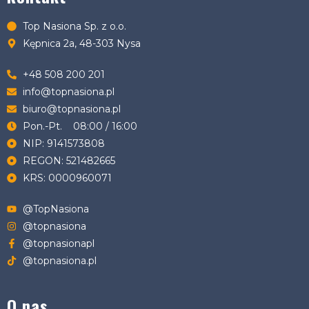
Top Nasiona Sp. z o.o.
Kępnica 2a, 48-303 Nysa
+48 508 200 201
info@topnasiona.pl
biuro@topnasiona.pl
Pon.-Pt. 08:00 / 16:00
NIP: 9141573808
REGON: 521482665
KRS: 0000960071
@TopNasiona
@topnasiona
@topnasionapl
@topnasiona.pl
O nas