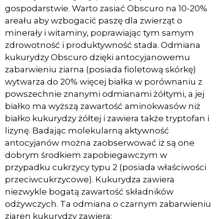
gospodarstwie. Warto zasiać Obscuro na 10-20%
areału aby wzbogacić paszę dla zwierząt o
minerały i witaminy, poprawiając tym samym
zdrowotność i produktywność stada. Odmiana
kukurydzy Obscuro dzięki antocyjanowemu
zabarwieniu ziarna (posiada fioletową skórkę)
wytwarza do 20% więcej białka w porównaniu z
powszechnie znanymi odmianami żółtymi, a jej
białko ma wyższą zawartość aminokwasów niż
białko kukurydzy żółtej i zawiera także tryptofan i
lizynę. Badając molekularną aktywność
antocyjanów można zaobserwować iż są one
dobrym środkiem zapobiegawczym w
przypadku cukrzycy typu 2 (posiada właściwości
przeciwcukrzycowe). Kukurydza zawiera
niezwykle bogatą zawartość składników
odżywczych. Ta odmiana o czarnym zabarwieniu
ziaren kukurydzy zawiera: