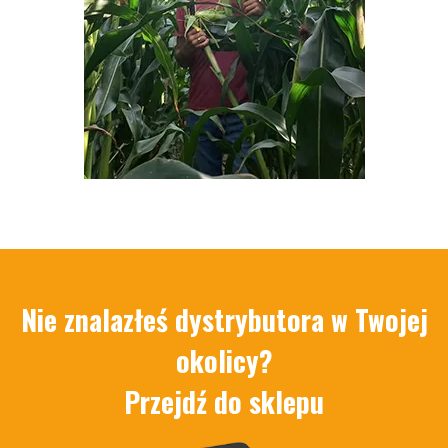
Nie znalazłeś dystrybutora w Twojej
okolicy?
Przejdź do sklepu