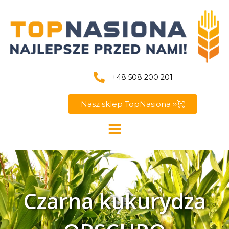
+48 508 200 201
Nasz sklep TopNasiona ››
Czarna kukurydza