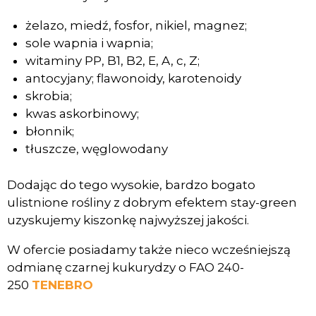
żelazo, miedź, fosfor, nikiel, magnez;
sole wapnia i wapnia;
witaminy PP, B1, B2, E, A, c, Z;
antocyjany; flawonoidy, karotenoidy
skrobia;
kwas askorbinowy;
błonnik;
tłuszcze, węglowodany
Dodając do tego wysokie, bardzo bogato
ulistnione rośliny z dobrym efektem stay-green
uzyskujemy kiszonkę najwyższej jakości.
W ofercie posiadamy także nieco wcześniejszą
odmianę czarnej kukurydzy o FAO 240-
250
TENEBRO